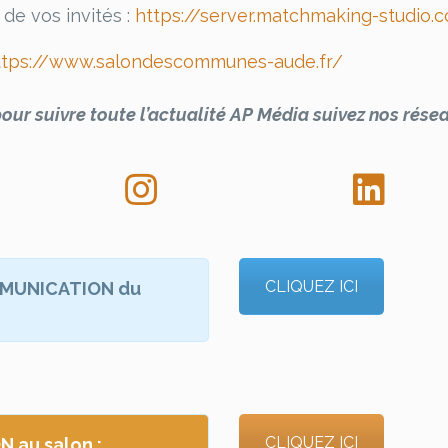
 de vos invités :
https://server.matchmaking-studio.c
ttps://www.salondescommunes-aude.fr/
pour suivre toute l’actualité AP Média suivez nos résea
CLIQUEZ ICI
OMMUNICATION du
CLIQUEZ ICI
N au salon :