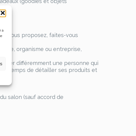
cadeaux (goodies et objets
r à
 que vous proposez, faites-vous
de
éphone, organisme ou entreprise,
e traiter différemment une personne qui
es
 le temps de détailler ses produits et
du salon (sauf accord de