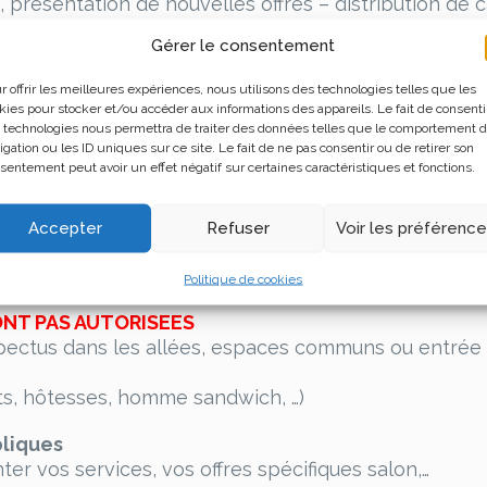
présentation de nouvelles offres – distribution de 
Gérer le consentement
n cocktail
oncours …
r offrir les meilleures expériences, nous utilisons des technologies telles que les
kies pour stocker et/ou accéder aux informations des appareils. Le fait de consenti
 VISITEUR
, pour lui expliquer ce que vous faites, ce
 technologies nous permettra de traiter des données telles que le comportement 
igation ou les ID uniques sur ce site. Le fait de ne pas consentir ou de retirer son
sentement peut avoir un effet négatif sur certaines caractéristiques et fonctions.
 doit faire l’objet d’une fiche d’identification (tél
achat…)
 documentation sur l’entreprise. La difficulté est d
Accepter
Refuser
Voir les préférenc
un acheteur ou un prescripteur avec lequel on prendra
Politique de cookies
ONT PAS AUTORISEES
spectus dans les allées, espaces communs ou entrée 
ots, hôtesses, homme sandwich, …)
bliques
er vos services, vos offres spécifiques salon,…