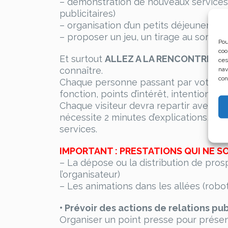
– démonstration de nouveaux services, 
publicitaires)
– organisation d’un petits déjeuner, d’u
– proposer un jeu, un tirage au sort, c
Pou
coo
Et surtout
ALLEZ A LA RENCONTRE DU
ces
nav
connaître.
con
Chaque personne passant par votre stand
fonction, points d’intérêt, intentions d’
Chaque visiteur devra repartir avec une
nécessite 2 minutes d’explications, d’
services.
IMPORTANT : PRESTATIONS QUI NE S
– La dépose ou la distribution de pro
l’organisateur)
– Les animations dans les allées (rob
• Prévoir des actions de relations pu
Organiser un point presse pour présent