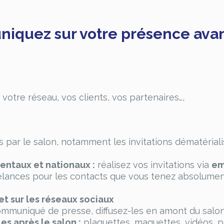
iquez sur votre présence avan
votre réseau, vos clients, vos partenaires…,
s par le salon, notamment les invitations dématériali
entaux et nationaux :
réalisez vos invitations via
em
elances pour les contacts que vous tenez absolument 
et sur les réseaux sociaux
ommuniqué de presse, diffusez-les en amont du salon
es après le salon :
plaquettes, maquettes, vidéos, p