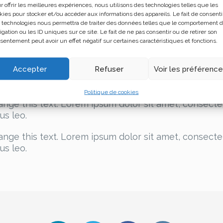
r offrir les meilleures expériences, nous utilisons des technologies telles que les
kies pour stocker et/ou accéder aux informations des appareils. Le fait de consenti
I am text block. Click edit button to
I 
 technologies nous permettra de traiter des données telles que le comportement 
igation ou les ID uniques sur ce site. Le fait de ne pas consentir ou de retirer son
t
change this text. Lorem ipsum dolor sit
ch
sentement peut avoir un effet négatif sur certaines caractéristiques et fonctions.
it
amet, consectetur adipiscing elit. Ut elit
am
tellus, luctus nec ullamcorper mattis,
te
Accepter
Refuser
Voir les préférenc
pulvinar dapibus leo.
pu
Politique de cookies
ange this text. Lorem ipsum dolor sit amet, consectetur
us leo.
ange this text. Lorem ipsum dolor sit amet, consectetur
us leo.