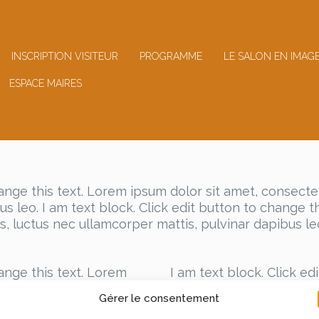
INSCRIPTION VISITEUR
PROGRAMME
LE SALON EN IMAG
ESPACE MAIRES
ange this text. Lorem ipsum dolor sit amet, consectetur
s leo. I am text block. Click edit button to change t
lus, luctus nec ullamcorper mattis, pulvinar dapibus le
hange this text. Lorem
I am text block. Click ed
ing elit. Ut elit tellus,
ipsum dolor sit amet, cons
Gérer le consentement
 dapibus leo.
luctus nec ullamcorper m