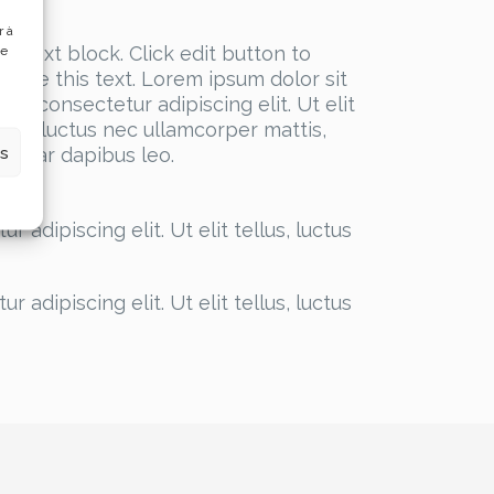
r à
am text block. Click edit button to
de
ange this text. Lorem ipsum dolor sit
et, consectetur adipiscing elit. Ut elit
llus, luctus nec ullamcorper mattis,
es
lvinar dapibus leo.
 adipiscing elit. Ut elit tellus, luctus
 adipiscing elit. Ut elit tellus, luctus