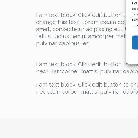
Pou
coo
I am text block. Click edit button to
ces
nav
change this text. Lorem ipsum dolor si
con
amet, consectetur adipiscing elit. Ut el
tellus, luctus nec ullamcorper mattis,
pulvinar dapibus leo.
I am text block. Click edit button to ch
nec ullamcorper mattis, pulvinar dapib
I am text block. Click edit button to ch
nec ullamcorper mattis, pulvinar dapib