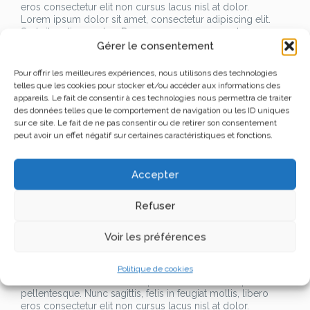
eros consectetur elit non cursus lacus nisl at dolor.
Lorem ipsum dolor sit amet, consectetur adipiscing elit.
Sed vitae diam metus. Donec cursus magna eget sem
convallis facilisis. Vestibulum dictum nibh at ullamcorper
Gérer le consentement
tincidunt. Phasellus scelerisque nisl non ullamcorper
pellentesque. Nunc sagittis, felis in feugiat mollis, libero
Pour offrir les meilleures expériences, nous utilisons des technologies
eros consectetur elit non cursus lacus nisl at dolor.
telles que les cookies pour stocker et/ou accéder aux informations des
Lorem ipsum dolor sit amet, consectetur adipiscing elit.
appareils. Le fait de consentir à ces technologies nous permettra de traiter
Sed vitae diam metus. Donec cursus magna eget sem
des données telles que le comportement de navigation ou les ID uniques
convallis facilisis. Vestibulum dictum nibh at ullamcorper
sur ce site. Le fait de ne pas consentir ou de retirer son consentement
tincidunt. Phasellus scelerisque nisl non ullamcorper
peut avoir un effet négatif sur certaines caractéristiques et fonctions.
pellentesque. Nunc sagittis, felis in feugiat mollis, libero
eros consectetur elit non cursus lacus nisl at dolor.
Lorem ipsum dolor sit amet, consectetur adipiscing elit.
Accepter
Sed vitae diam metus. Donec cursus magna eget sem
convallis facilisis. Vestibulum dictum nibh at ullamcorper
Refuser
tincidunt. Phasellus scelerisque nisl non ullamcorper
pellentesque. Nunc sagittis, felis in feugiat mollis, libero
eros consectetur elit non cursus lacus nisl at dolor.
Voir les préférences
Lorem ipsum dolor sit amet, consectetur adipiscing elit.
Sed vitae diam metus. Donec cursus magna eget sem
convallis facilisis. Vestibulum dictum nibh at ullamcorper
Politique de cookies
tincidunt. Phasellus scelerisque nisl non ullamcorper
pellentesque. Nunc sagittis, felis in feugiat mollis, libero
eros consectetur elit non cursus lacus nisl at dolor.