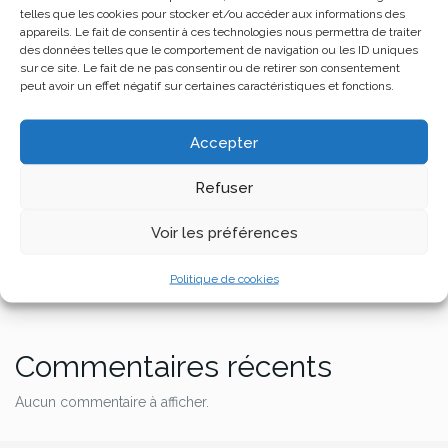
telles que les cookies pour stocker et/ou accéder aux informations des
Rechercher
appareils. Le fait de consentir à ces technologies nous permettra de traiter
des données telles que le comportement de navigation ou les ID uniques
Rechercher
sur ce site. Le fait de ne pas consentir ou de retirer son consentement
peut avoir un effet négatif sur certaines caractéristiques et fonctions.
Articles récents
Accepter
Bonjour tout le monde !
Refuser
LEARN HOW TO GET MORE CUSTOMERS
5 tips how to be successful
Voir les préférences
First steps of success
Politique de cookies
Praesent est ante
Commentaires récents
Aucun commentaire à afficher.