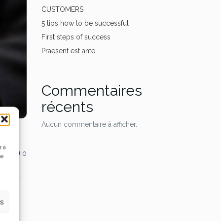
CUSTOMERS
5 tips how to be successful
First steps of success
Praesent est ante
Commentaires
récents
Aucun commentaire à afficher.
r à
0
de
es